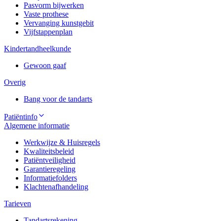
Pasvorm bijwerken
Vaste prothese
Vervanging kunstgebit
Vijfstappenplan
Kindertandheelkunde
Gewoon gaaf
Overig
Bang voor de tandarts
Patiëntinfo
Algemene informatie
Werkwijze & Huisregels
Kwaliteitsbeleid
Patiëntveiligheid
Garantieregeling
Informatiefolders
Klachtenafhandeling
Tarieven
Tandartsrekening