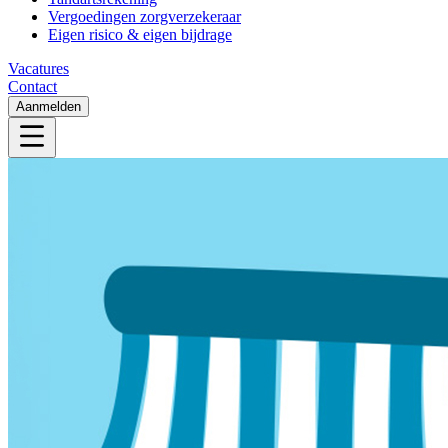
Vergoedingen zorgverzekeraar
Eigen risico & eigen bijdrage
Vacatures
Contact
Aanmelden