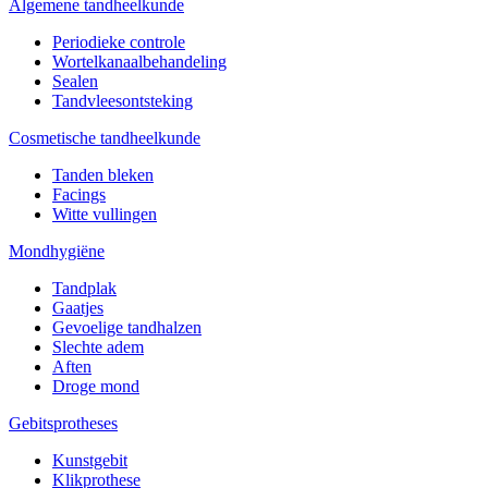
Algemene tandheelkunde
Periodieke controle
Wortelkanaalbehandeling
Sealen
Tandvleesontsteking
Cosmetische tandheelkunde
Tanden bleken
Facings
Witte vullingen
Mondhygiëne
Tandplak
Gaatjes
Gevoelige tandhalzen
Slechte adem
Aften
Droge mond
Gebitsprotheses
Kunstgebit
Klikprothese